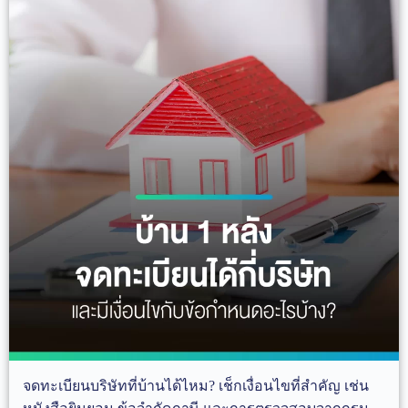
จดทะเบียนบริษัทที่บ้านได้ไหม? เช็กเงื่อนไขที่สำคัญ เช่น