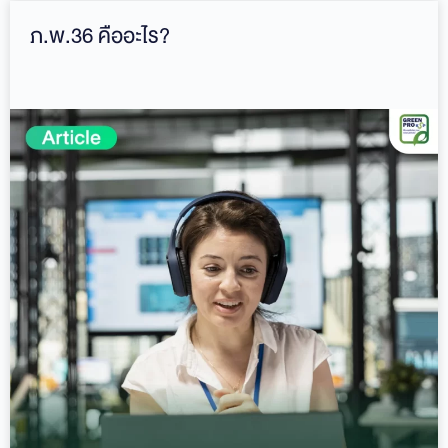
ภ.พ.36 คืออะไร?