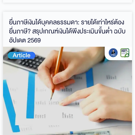
ยื่นภาษีเงินได้บุคคลธรรมดา: รายได้เท่าไหร่ต้อง
ยื่นภาษี? สรุปเกณฑ์เงินได้พึงประเมินขั้นต่ำ ฉบับ
อัปเดต 2569