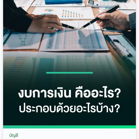
บัญชี