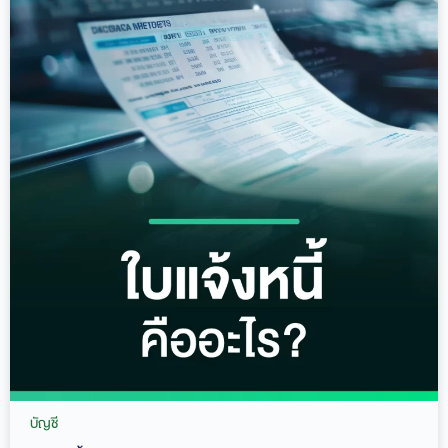
บัญชี