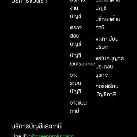
บริการของเรา
งาน
บัญชี
บัญชี
ปรึกษาด้าน
ตรวจ
ภาษี
สอบ
จดทะเบียน
บัญชี
บริษัท
บัญชี
ขอใบอนุญาต
Outsource
ประกอบ
วาง
ธุรกิจ
ระบบ
คอร์สเรียน
บัญชี
บัญชีภาษี
วางแผน
ภาษี
บริการบัญชีและภาษี
Line ID :
@greenprokspacc