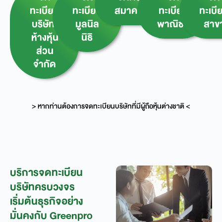
ทะเบียน
ทะเบียน
สมาคม
ทะเบียน
ทะเบี
บริษัท/
มูลนิล
พาณิชย์
สาข
ห้างหุ้น
นิธิ
ส่วน
จำกัด
> หากท่านต้องการจดทะเบียนบริษัทที่มีผู้ถือหุ้นต่างชาติ <
บริการจดทะเบียน
บริษัทครบวงจร
เริ่มต้นธุรกิจอย่าง
มั่นคงกับ Greenpro