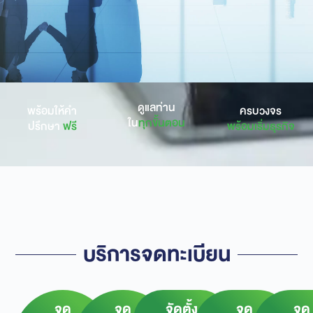
ดูแลท่าน
พร้อมให้คำ
ครบวงจร
ใน
ทุกขั้นตอน
ปรึกษา
ฟรี
พร้อมเริ่มธุรกิจ
บริการจดทะเบียน
จด
จด
จัดตั้ง
จด
จด