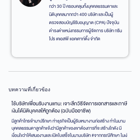
กว่า 30 ปี ครอบคลุมทั้งบุคคลธรรมดาและ
นิติบุคคลมากกว่า 400 บริษัท และเป็นผู้
ตรวจสอบบัญชีรับอนุญาต (CPA) ปัจจุบัน
ดำรงตำแหน่งกรรมการผู้จัดการ บริษัท กรีน
โปร เคเอสพี แอคเคาท์ติ้ง จำกัด
บทความที่เกี่ยวข้อง
ใช้บริษัทเพื่อนรับงานแทน: เจาะลึกวิธีจัดการเอกสารและภาษี
ซื
เงินได้นิติบุคคลให้ถูกต้อง (ฉบับมืออาชีพ)
บั
มีลูกค้าโทรเข้ามาปรึกษา ทำธุรกิจเป็นผู้รับเหมางานก่อสร้าง ทำในนาม
กรณ
บุคคลธรรมดาลูกค้าแจ้งว่ามีลูกค้าของเขาต้องการที่จะสร้างโกดัง มี
ที่
เงื่อนไขว่าให้เสนองานและเปิดใบเสร็จในนามบริษัท #จากกรณีศึกษา ในเง่