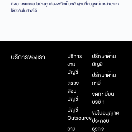
ติดอากรแสตมป์อย่างถูกต้องจะถือเป็นหลักฐานที่สมบูรณ์และสามารถ
กา
ใช้บังคับในศาลได้
(N
บริการของเรา
บริการ
ปรึกษาด้าน
งาน
บัญชี
บัญชี
ปรึกษาด้าน
ตรวจ
ภาษี
สอบ
จดทะเบียน
บัญชี
บริษัท
บัญชี
ขอใบอนุญาต
Outsource
ประกอบ
วาง
ธุรกิจ