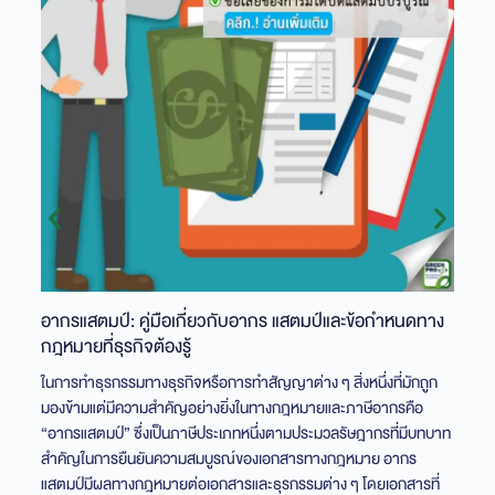
อากรแสตมป์: คู่มือเกี่ยวกับอากร แสตมป์และข้อกำหนดทาง
กฎหมายที่ธุรกิจต้องรู้
ในการทำธุรกรรมทางธุรกิจหรือการทำสัญญาต่าง ๆ สิ่งหนึ่งที่มักถูก
มองข้ามแต่มีความสำคัญอย่างยิ่งในทางกฎหมายและภาษีอากรคือ
“อากรแสตมป์” ซึ่งเป็นภาษีประเภทหนึ่งตามประมวลรัษฎากรที่มีบทบาท
เจ
สำคัญในการยืนยันความสมบูรณ์ของเอกสารทางกฎหมาย อากร
แสตมป์มีผลทางกฎหมายต่อเอกสารและธุรกรรมต่าง ๆ โดยเอกสารที่
งบ