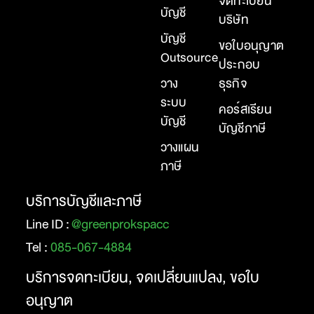
จดทะเบียน
บัญชี
บริษัท
บัญชี
ขอใบอนุญาต
Outsource
ประกอบ
วาง
ธุรกิจ
ระบบ
คอร์สเรียน
บัญชี
บัญชีภาษี
วางแผน
ภาษี
บริการบัญชีและภาษี
Line ID :
@greenprokspacc
Tel :
085-067-4884
บริการจดทะเบียน, จดเปลี่ยนแปลง, ขอใบ
อนุญาต