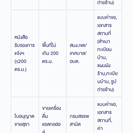
ถ่ายร้าน)
แบบคำขอ,
เอกสาร
สถานที่
หนังสือ
(สำเนา
รับรองการ
พื้นที่ไม่
สนง.เขต/
ทะเบียน
แจ้งฯ
เกิน 200
เทศบาล/
บ้าน,
(≤200
ตร.ม.
อบต.
แผนผัง
ตร.ม.)
ร้าน,ทะเบีย
นบ้าน, รูป
ถ่ายร้าน)
แบบคำขอ,
ขายเครื่อง
เอกสาร
ใบอนุญาต
ดื่ม
กรมสรรพ
สถานที่,
ขายสุรา
แอลกอฮอ
สามิต
ค่า
ล์