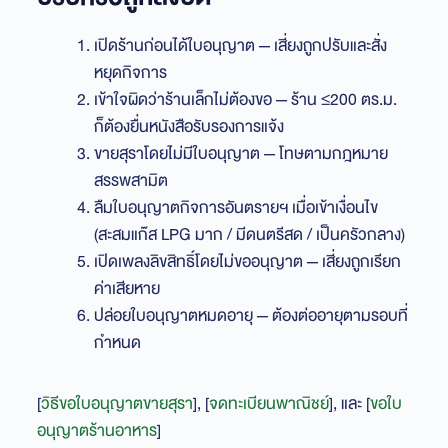
เปิดร้านก่อนได้ใบอนุญาต — เสี่ยงถูกปรับและสั่ง
หยุดกิจการ
เข้าใจผิดว่าร้านเล็กไม่ต้องขอ — ร้าน ≤200 ตร.ม.
ก็ต้องยื่นหนังสือรับรองการแจ้ง
ขายสุราโดยไม่มีใบอนุญาต — โทษตามกฎหมาย
สรรพสามิต
ลืมใบอนุญาตกิจการอันตรายฯ เมื่อเข้าเงื่อนไข
(สะสมแก๊ส LPG มาก / มีดนตรีสด / เป็นครัวกลาง)
เปิดเพลงลิขสิทธิ์โดยไม่ขออนุญาต — เสี่ยงถูกเรียก
ค่าเสียหาย
ปล่อยใบอนุญาตหมดอายุ — ต้องต่ออายุตามรอบที่
กำหนด
[
วิธีขอใบอนุญาตขายสุรา
], [
จดทะเบียนพาณิชย์
], และ [
ขอใบ
อนุญาตร้านอาหาร
]