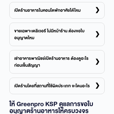
จดทะเบียน = ทำให้ธุรกิจถูกต้องตามกฎหมาย
เป็นครัวกลาง
(พาณิชย์/บริษัท) ส่วนใบอนุญาต = อนุญาตให้
เปิดร้านอาหารในคอนโดพักอาศัยได้ไหม
❯
“จำหน่ายอาหาร” ในสถานที่นั้น ต้องมีทั้งคู่
โดยทั่วไปไม่ได้ เพราะคอนโดพักอาศัยได้รับอนุญาตให้
ใช้เพื่อการอยู่อาศัย การเปิดร้านถือเป็นการใช้อาคาร
ขายเฉพาะเดลิเวอรี ไม่มีหน้าร้าน ต้องขอใบ
❯
อนุญาตไหม
ผิดประเภทและมักขัดข้อบังคับนิติบุคคลอาคารชุด เว้น
แต่เป็นคอนโดเชิงพาณิชย์หรือโครงการ Mixed-use ที่
ต้องขอ เพราะกฎหมายดูที่การปรุงและจำหน่ายอาหาร
ระบุพื้นที่เพื่อการค้าไว้ชัดเจน
ไม่ได้ดูว่ามีที่นั่งให้ลูกค้าหรือไม่ Cloud Kitchen และ
เช่าอาคารพาณิชย์เปิดร้านอาหาร ต้องดูอะไร
❯
ก่อนเซ็นสัญญา
ร้านเดลิเวอรีล้วนต้องขอใบอนุญาตหรือแจ้งการ
ประกอบกิจการเหมือนร้านทั่วไป
ดู 4 อย่างคือผังเมืองว่าโซนนั้นเปิดร้านอาหารได้
สัญญาเช่าต้องระบุวัตถุประสงค์เพื่อประกอบกิจการ
เปิดร้านโดยที่สถานที่ใช้ผิดประเภท จะโดนอะไร
❯
ไม่ใช่เพื่ออยู่อาศัย งานดัดแปลงอาคารที่อาจต้องขอ
ถูกสั่งหยุดกิจการทันที ถูกปรับและสั่งแก้ไข ถ้าฝ่าฝืนซ้ำ
ให้ Greenpro KSP ดูแลการขอใบ
อนุญาตแยก และระบบสุขาภิบาลกับอัคคีภัยตามเกณฑ์
อาจถูกเพิกถอนสิทธิประกอบกิจการในพื้นที่นั้น และใน
อนุญาตร้านอาหารให้ครบวงจร