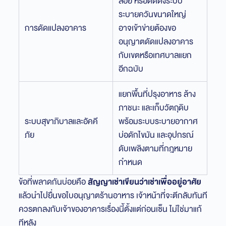
ลอย หรือติดตั้งระบบ
ระบายควันขนาดใหญ่
การดัดแปลงอาคาร
อาจเข้าข่ายต้องขอ
อนุญาตดัดแปลงอาคาร
กับเขตหรือเทศบาลแยก
อีกฉบับ
แยกพื้นที่ปรุงอาหาร ล้าง
ภาชนะ และเก็บวัตถุดิบ
ระบบสุขาภิบาลและอัคคี
พร้อมระบบระบายอากาศ
ภัย
บ่อดักไขมัน และอุปกรณ์
ดับเพลิงตามที่กฎหมาย
กำหนด
ข้อที่พลาดกันบ่อยคือ
สัญญาเช่าเขียนว่าเช่าเพื่ออยู่อาศัย
แล้วนำไปยื่นขอใบอนุญาตร้านอาหาร เจ้าหน้าที่จะตีกลับทันที
ควรตกลงกับเจ้าของอาคารเรื่องนี้ตั้งแต่ก่อนเซ็น ไม่ใช่มาแก้
ทีหลัง