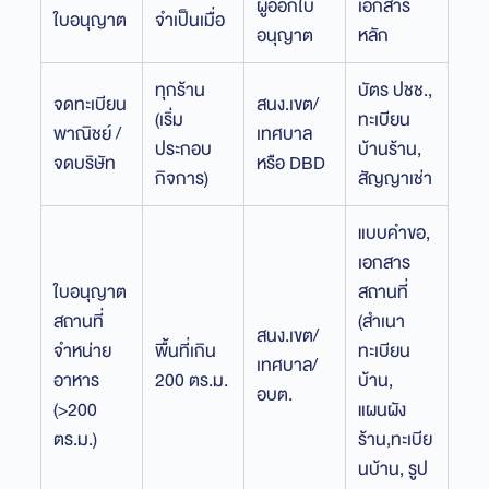
ผู้ออกใบ
เอกสาร
ใบอนุญาต
จำเป็นเมื่อ
อนุญาต
หลัก
ทุกร้าน
บัตร ปชช.,
จดทะเบียน
สนง.เขต/
(เริ่ม
ทะเบียน
พาณิชย์ /
เทศบาล
ประกอบ
บ้านร้าน,
จดบริษัท
หรือ DBD
กิจการ)
สัญญาเช่า
แบบคำขอ,
เอกสาร
ใบอนุญาต
สถานที่
สถานที่
(สำเนา
สนง.เขต/
จำหน่าย
พื้นที่เกิน
ทะเบียน
เทศบาล/
อาหาร
200 ตร.ม.
บ้าน,
อบต.
(>200
แผนผัง
ตร.ม.)
ร้าน,ทะเบีย
นบ้าน, รูป