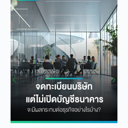
คว
หุ้
หุ้
ตก