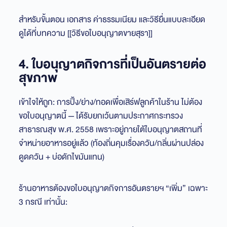
สำหรับขั้นตอน เอกสาร ค่าธรรมเนียม และวิธียื่นแบบละเอียด
ดูได้ที่บทความ [[วิธีขอใบอนุญาตขายสุรา]]
4. ใบอนุญาตกิจการที่เป็นอันตรายต่อ
สุขภาพ
เข้าใจให้ถูก: การปิ้ง/ย่าง/ทอดเพื่อเสิร์ฟลูกค้าในร้าน ไม่ต้อง
ขอใบอนุญาตนี้ — ได้รับยกเว้นตามประกาศกระทรวง
สาธารณสุข พ.ศ. 2558 เพราะอยู่ภายใต้ใบอนุญาตสถานที่
จำหน่ายอาหารอยู่แล้ว (ท้องถิ่นคุมเรื่องควัน/กลิ่นผ่านปล่อง
ดูดควัน + บ่อดักไขมันแทน)
ร้านอาหารต้องขอใบอนุญาตกิจการอันตรายฯ “เพิ่ม” เฉพาะ
3 กรณี เท่านั้น: