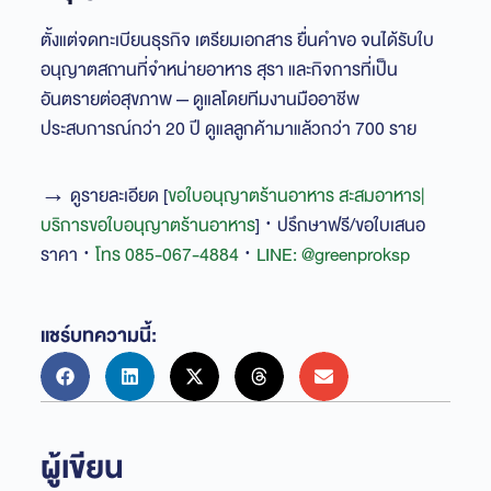
ทางปฏิบัติแพลตฟอร์มเดลิเวอรีมักระงับร้านออกจาก
ตั้งแต่จดทะเบียนธุรกิจ เตรียมเอกสาร ยื่นคำขอ จนได้รับใบ
ระบบก่อนด้วยซ้ำ
อนุญาตสถานที่จำหน่ายอาหาร สุรา และกิจการที่เป็น
อันตรายต่อสุขภาพ — ดูแลโดยทีมงานมืออาชีพ
ประสบการณ์กว่า 20 ปี ดูแลลูกค้ามาแล้วกว่า 700 ราย
→ ดูรายละเอียด [
ขอใบอนุญาตร้านอาหาร สะสมอาหาร|
บริการขอใบอนุญาตร้านอาหาร
] · ปรึกษาฟรี/ขอใบเสนอ
ราคา ·
โทร 085-067-4884
·
LINE: @greenproksp
แชร์บทความนี้:
ผู้เขียน