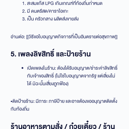
สะสมแก๊ส LPG เกินเกณฑ์ที่ท้องถิ่นกำหนด
มี ดนตรีสด/คาราโอเกะ
เป็น ครัวกลาง ผลิตส่งขายส่ง
อ่านต่อ: [[วิธีขอใบอนุญาตกิจการที่เป็นอันตรายต่อสุขภาพ]]
5. เพลงลิขสิทธิ์ และป้ายร้าน
เปิดเพลงในร้าน: ต้องได้รับอนุญาต/ชำระค่าลิขสิทธิ์
กับเจ้าของสิทธิ์ (ไม่ใช่ใบอนุญาตจากรัฐ แต่เลี่ยงไม่
ได้ มิฉะนั้นเสี่ยงถูกฟ้อง)
•ติดป้ายร้าน: มีภาระ ภาษีป้าย และอาจต้องขออนุญาตติดตั้ง
กับท้องถิ่น
ร้านอาหารตามสั่ง / ก๋วยเตี๋ยว / ร้าน