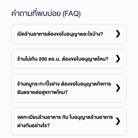
คำถามที่พบบ่อย (FAQ)
เปิดร้านอาหารต้องขอใบอนุญาตอะไรบ้าง?
❯
อย่างน้อยต้องจดทะเบียนธุรกิจ และขอใบอนุญาต/
หนังสือรับรองการแจ้งสถานที่จำหน่ายอาหาร ส่วนใบ
ร้านไม่เกิน 200 ตร.ม. ต้องขอใบอนุญาตไหม?
❯
อนุญาตขายสุราขอเพิ่มถ้าขายแอลกอฮอล์ และใบ
ต้องยื่นหนังสือรับรองการแจ้งจัดตั้งสถานที่จำหน่าย
อนุญาตกิจการอันตรายฯ ขอเพิ่มเฉพาะบางกรณี
อาหาร (ไม่ใช่ใบอนุญาตเต็มรูปแบบ) และจดทะเบียน
ร้านหมูกระทะ/ปิ้งย่าง ต้องขอใบอนุญาตกิจการ
❯
(สะสมแก๊สมาก/ดนตรีสด/ครัวกลาง)
อันตรายต่อสุขภาพไหม?
พาณิชย์
ถ้าปิ้งย่างเพื่อเสิร์ฟลูกค้าในร้าน ไม่ต้องขอ ขอเพียงใบ
อนุญาต/หนังสือรับรองสถานที่จำหน่ายอาหาร และติด
จดทะเบียนร้านอาหาร กับ ใบอนุญาตร้านอาหาร
❯
ต่างกันอย่างไร?
ตั้งปล่องดูดควัน/บ่อดักไขมันให้ได้มาตรฐาน — จะต้อง
ขอเพิ่มก็ต่อเมื่อสะสมแก๊ส LPG มาก มีดนตรีสด หรือ