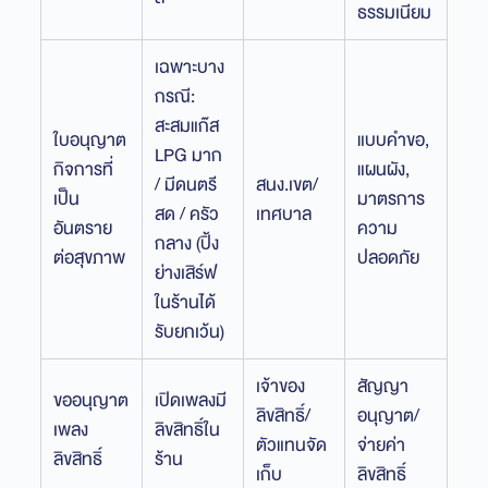
ธรรมเนียม
เฉพาะบาง
กรณี:
สะสมแก๊ส
ใบอนุญาต
แบบคำขอ,
LPG มาก
กิจการที่
แผนผัง,
/ มีดนตรี
สนง.เขต/
เป็น
มาตรการ
สด / ครัว
เทศบาล
อันตราย
ความ
กลาง (ปิ้ง
ต่อสุขภาพ
ปลอดภัย
ย่างเสิร์ฟ
ในร้านได้
รับยกเว้น)
เจ้าของ
สัญญา
ขออนุญาต
เปิดเพลงมี
ลิขสิทธิ์/
อนุญาต/
เพลง
ลิขสิทธิ์ใน
ตัวแทนจัด
จ่ายค่า
ลิขสิทธิ์
ร้าน
เก็บ
ลิขสิทธิ์