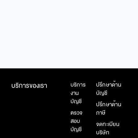
ภา
เจ
ภา
กา
เฉพ
บริการของเรา
บริการ
ปรึกษาด้าน
งาน
บัญชี
บัญชี
ปรึกษาด้าน
ตรวจ
ภาษี
สอบ
จดทะเบียน
บัญชี
บริษัท