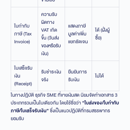
ความรับ
ผิดทาง
ใบกำกับ
แสดงภาษี
VAT เกิด
ได้ (ฝั่งผู้
ภาษี (Tax
มูลค่าเพิ่ม
ขึ้น (วันส่ง
ซื้อ)
Invoice)
แยกชัดเจน
ของหรือรับ
เงิน)
ใบเสร็จรับ
รับชำระเงิน
ยืนยันการ
เงิน
ไม่ได้
จริง
รับเงิน
(Receipt)
ในทางปฏิบัติ ธุรกิจ SME ที่ขายเงินสด นิยมจัดทำเอกสาร 3
ประเภทรวมเป็นใบเดียวกัน โดยใช้ชื่อว่า
“ใบส่งของ/ใบกำกับ
ภาษี/ใบเสร็จรับเงิน”
ซึ่งเป็นแนวปฏิบัติที่กรมสรรพากร
ยอมรับ