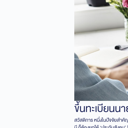
ขึ้นทะเบียนน
สวัสดิการ หนึ่งในปัจจัยสำคั
มี ก็ต้องยกให้ ‘ประกันสังคม’ 