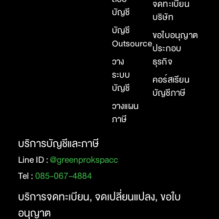
จดทะเบียน
บัญชี
บริษัท
บัญชี
ขอใบอนุญาต
Outsource
ประกอบ
วาง
ธุรกิจ
ระบบ
คอร์สเรียน
บัญชี
บัญชีภาษี
วางแผน
ภาษี
บริการบัญชีและภาษี
Line ID :
@greenprokspacc
Tel :
085-067-4884
บริการจดทะเบียน, จดเปลี่ยนแปลง, ขอใบ
อนุญาต