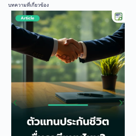
บทความที่เกี่ยวข้อง
สร
ตอ
กร
หจก
อย